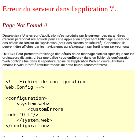
Erreur du serveur dans l'application '/'.
Page Not Found !!
Description :
Une erreur d'application s'est produite sur le serveur. Les paramètres
d'erreur personnalisés actuels pour cette application empêchent l'affichage à distance
des détails de l'erreur de l'application (pour des raisons de sécurité). Cependant, ils
peuvent être affichés par les navigateurs qui s'exécutent sur l'ordinateur serveur local.
Détails =
Pour permettre l'affichage des détails de ce message d'erreur spécifique sur les
ordinateurs distants, créez une balise <customErrors> dans un fichier de configuration
"web.config" situé dans le répertoire racine de l'application Web en cours. Attribuez
ensuite la valeur "off" à l'attribut "mode" de cette balise <customErrors>.
<!-- Fichier de configuration 
Web.Config -->

<configuration>

    <system.web>

        <customErrors 
mode="Off"/>

    </system.web>

</configuration>