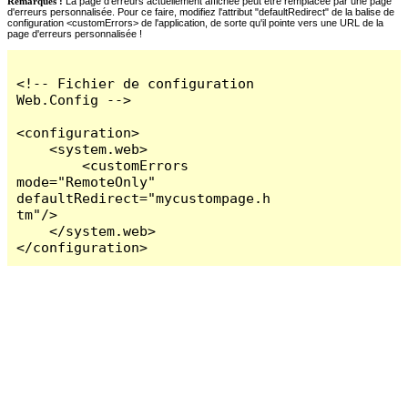
Remarques :
La page d'erreurs actuellement affichée peut être remplacée par une page
d'erreurs personnalisée. Pour ce faire, modifiez l'attribut "defaultRedirect" de la balise de
configuration <customErrors> de l'application, de sorte qu'il pointe vers une URL de la
page d'erreurs personnalisée !
<!-- Fichier de configuration 
Web.Config -->

<configuration>

    <system.web>

        <customErrors 
mode="RemoteOnly" 
defaultRedirect="mycustompage.h
tm"/>

    </system.web>

</configuration>