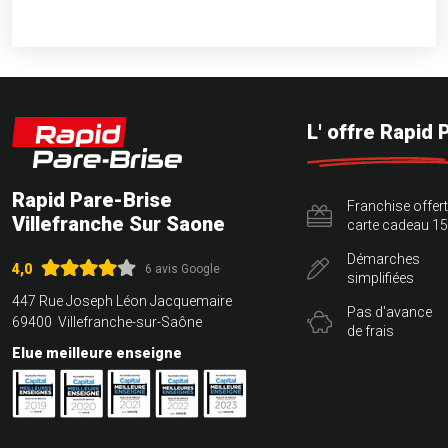
L' offre Rapid 
Rapid Pare-Brise
Franchise offer
Villefranche Sur Saone
carte cadeau 15
Démarches
4,0
6 avis Google
simplifiées
447 Rue Joseph Léon Jacquemaire
Pas d'avance
69400 Villefranche-sur-Saône
de frais
Elue meilleure enseigne