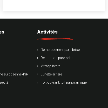
es
Activités
Remplacement pare-brise
Réparation pare-brise
Vitrage latéral
rme européenne 43R
Lunette arrière
specté
Toit ouvrant, toit panoramique